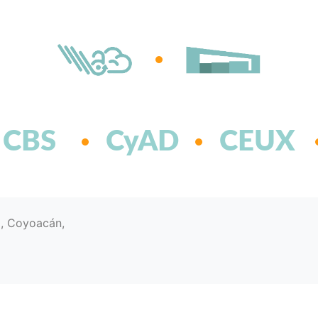
CBS
CyAD
CEUX
d, Coyoacán,