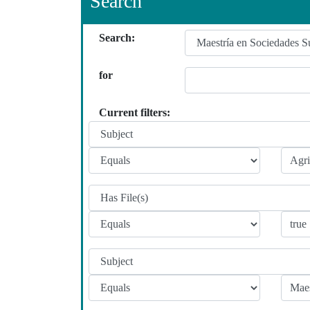
Search
Search:
for
Current filters: