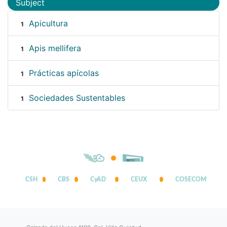
Subject
Apicultura
1
Apis mellifera
1
Prácticas apícolas
1
Sociedades Sustentables
1
CSH
CBS
CyAD
CEUX
COSECOM