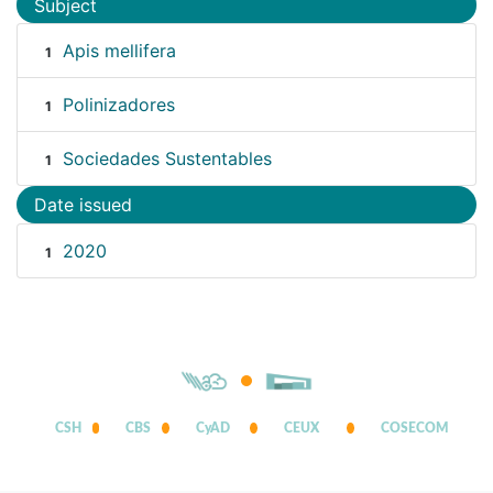
Subject
Apis mellifera
1
Polinizadores
1
Sociedades Sustentables
1
Date issued
2020
1
CSH
CBS
CyAD
CEUX
COSECOM