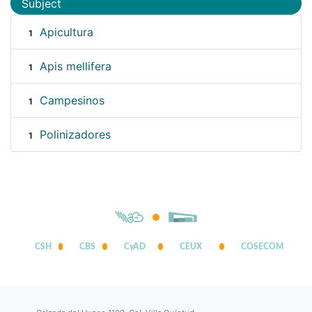
Subject
Apicultura
1
Apis mellifera
1
Campesinos
1
Polinizadores
1
CSH
CBS
CyAD
CEUX
COSECOM