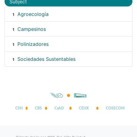
Subject
Agroecología
1
Campesinos
1
Polinizadores
1
Sociedades Sustentables
1
CSH
CBS
CyAD
CEUX
COSECOM