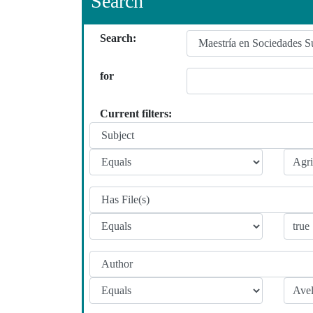
Search
Search:
for
Current filters: