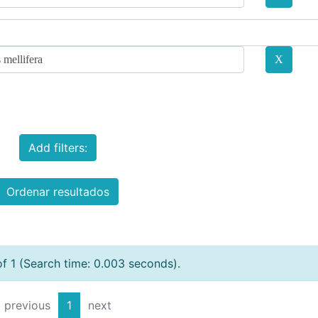
Add filters:
Ordenar resultados
of 1 (Search time: 0.003 seconds).
previous
1
next