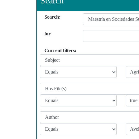
Search
Search:
for
Current filters: