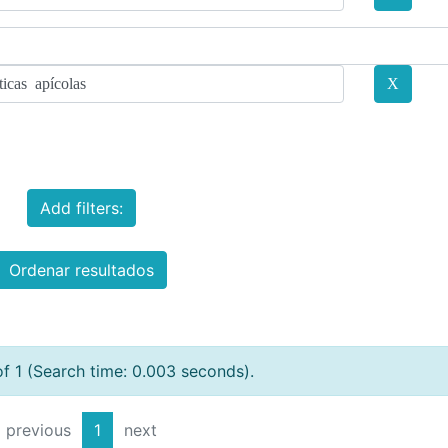
Add filters:
Ordenar resultados
of 1 (Search time: 0.003 seconds).
previous
1
next