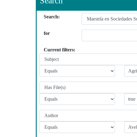
Search
Search:
for
Current filters: