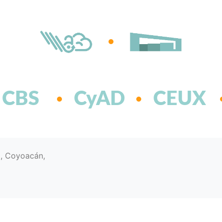
CBS
CyAD
CEUX
d, Coyoacán,