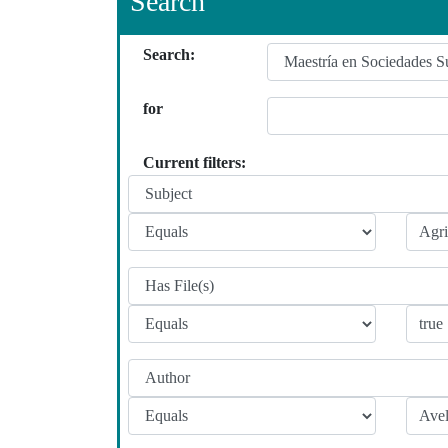
Search
Search:
for
Current filters: