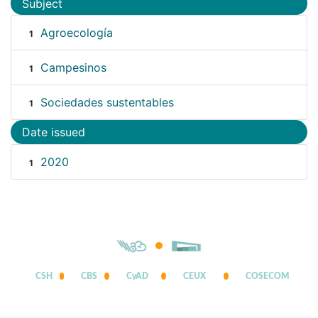
Subject
Agroecología
1
Campesinos
1
Sociedades sustentables
1
Date issued
2020
1
CSH
CBS
CyAD
CEUX
COSECOM