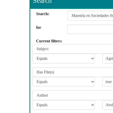
Search
Search:
for
Current filters: