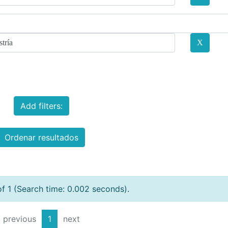
Add filters:
Ordenar resultados
of 1 (Search time: 0.002 seconds).
previous
1
next