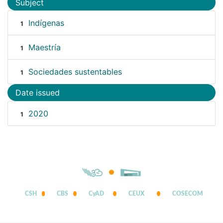
Subject
Indígenas
1
Maestría
1
Sociedades sustentables
1
Date issued
2020
1
CSH
CBS
CyAD
CEUX
COSECOM