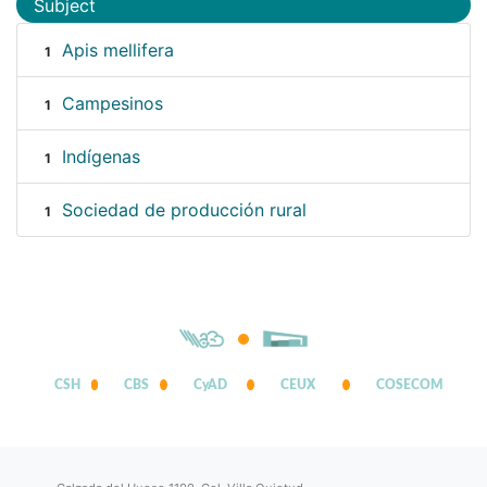
Subject
Apis mellifera
1
Campesinos
1
Indígenas
1
Sociedad de producción rural
1
CSH
CBS
CyAD
CEUX
COSECOM