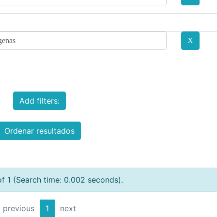
Add filters:
Ordenar resultados
of 1 (Search time: 0.002 seconds).
previous
1
next