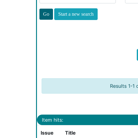
Start a new search
Results 1-1 
Item hits:
Issue
Title