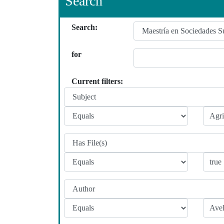
Search
Search:
for
Current filters: