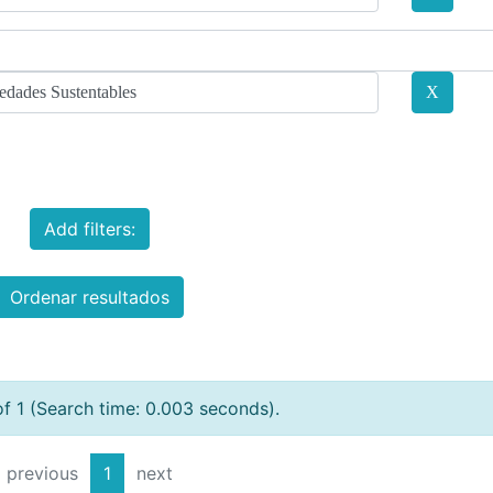
Add filters:
Ordenar resultados
of 1 (Search time: 0.003 seconds).
previous
1
next