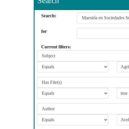
Search
Search:
for
Current filters: