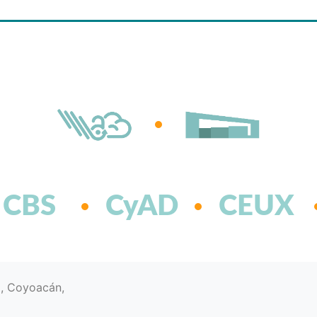
CBS
CyAD
CEUX
d, Coyoacán,