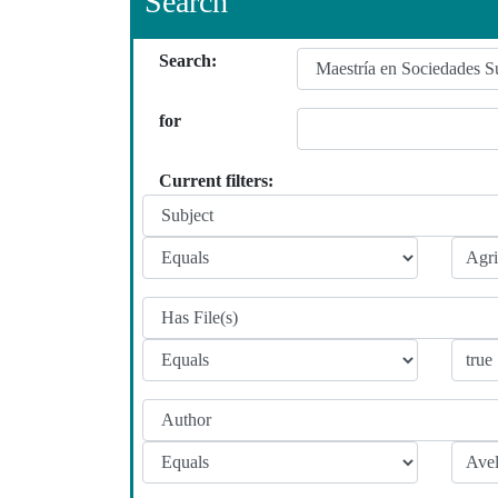
Search
Search:
for
Current filters: