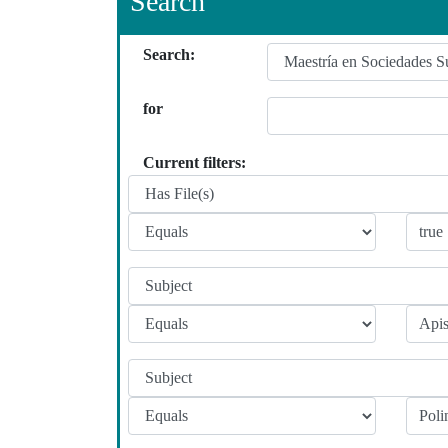
Search
Search:
for
Current filters: