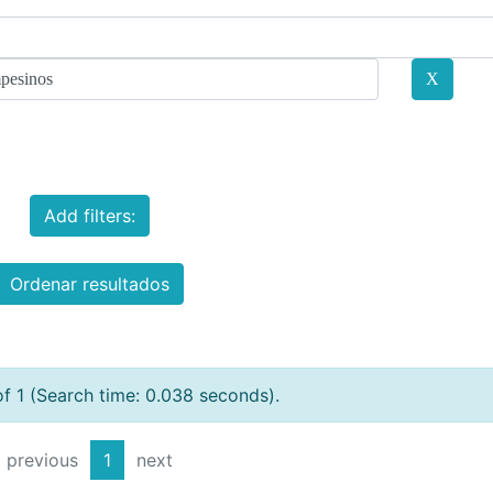
Add filters:
Ordenar resultados
of 1 (Search time: 0.038 seconds).
previous
1
next