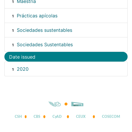
Maestría
1
Prácticas apícolas
1
Sociedades sustentables
1
Sociedades Sustentables
1
Date issued
2020
1
CSH
CBS
CyAD
CEUX
COSECOM