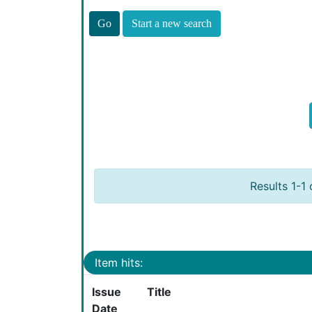
Start a new search
Results 1-1 
Item hits:
Issue
Title
Date