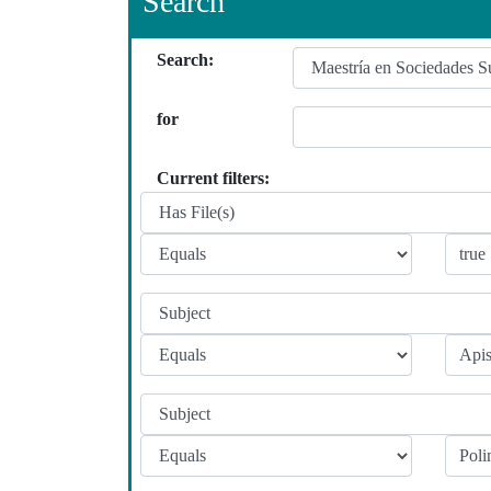
Search
Search:
for
Current filters: