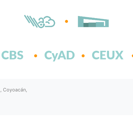
CBS
CyAD
CEUX
d, Coyoacán,