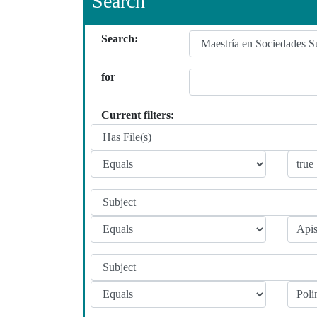
Search
Search:
for
Current filters: