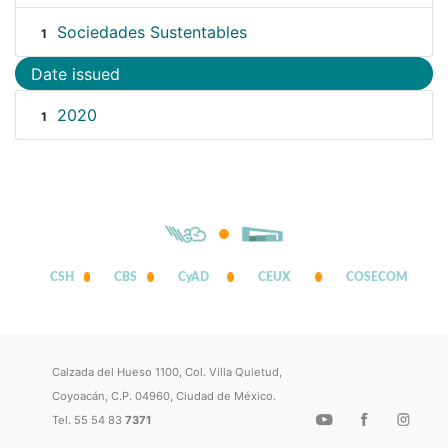
Sociedades Sustentables
1
Date issued
2020
1
CSH
CBS
CyAD
CEUX
COSECOM
Calzada del Hueso 1100, Col. Villa Quietud,
Coyoacán, C.P. 04960, Ciudad de México.
Tel. 55 54 83
7371