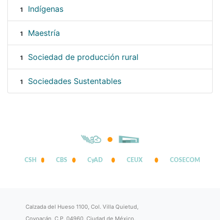
Indígenas
1
Maestría
1
Sociedad de producción rural
1
Sociedades Sustentables
1
CSH
CBS
CyAD
CEUX
COSECOM
Calzada del Hueso 1100, Col. Villa Quietud,
Coyoacán, C.P. 04960, Ciudad de México.