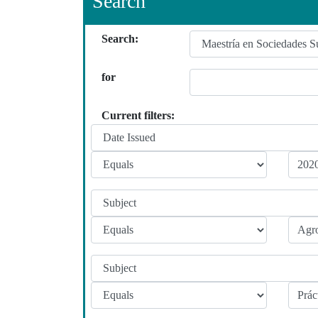
Search
Search:
for
Current filters: