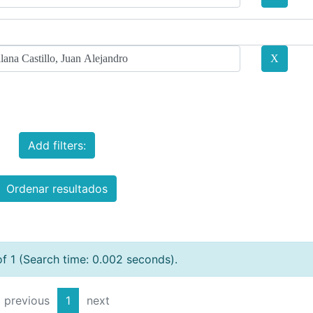
Add filters:
Ordenar resultados
of 1 (Search time: 0.002 seconds).
previous
1
next