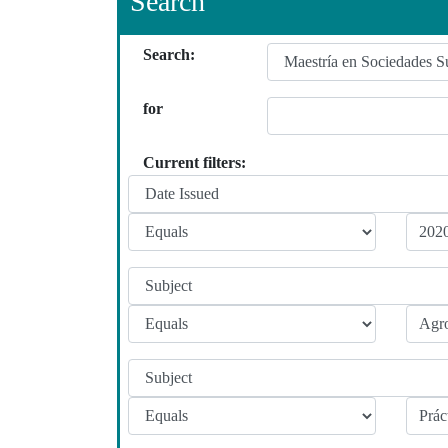
Search
Search:
for
Current filters: