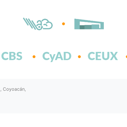
CBS
CyAD
CEUX
d, Coyoacán,