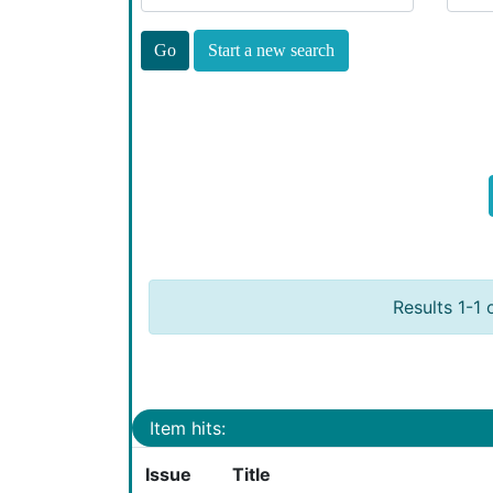
Start a new search
Results 1-1 
Item hits:
Issue
Title