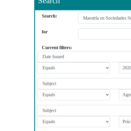
Search
Search:
for
Current filters: