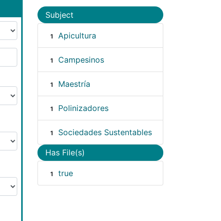
Subject
Apicultura
1
Campesinos
1
Maestría
1
Polinizadores
1
Sociedades Sustentables
1
Has File(s)
true
1