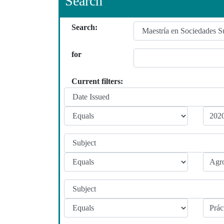
Search
Search:
for
Current filters: