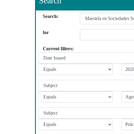
Search
Search:
for
Current filters: