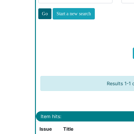
Start a new search
Results 1-1 
Item hits:
Issue
Title