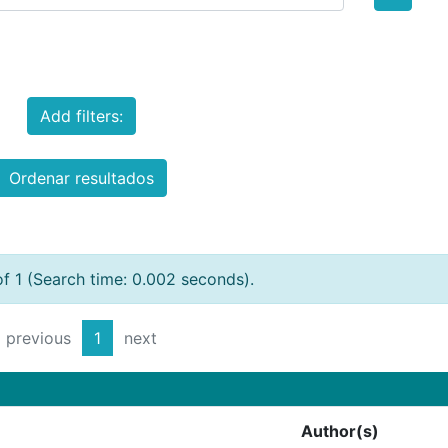
Add filters:
Ordenar resultados
of 1 (Search time: 0.002 seconds).
previous
1
next
Author(s)