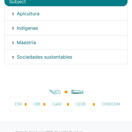
Subject
Apicultura
1
Indígenas
1
Maestría
1
Sociedades sustentables
1
CSH
CBS
CyAD
CEUX
COSECOM