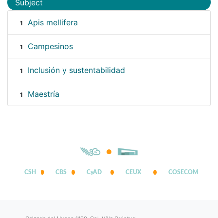
Subject
Apis mellifera
1
Campesinos
1
Inclusión y sustentabilidad
1
Maestría
1
CSH
CBS
CyAD
CEUX
COSECOM