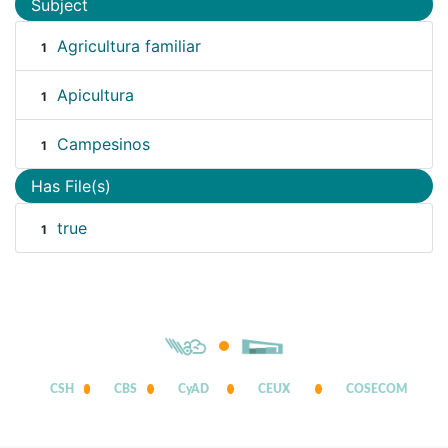
Subject
Agricultura familiar
1
Apicultura
1
Campesinos
1
Has File(s)
true
1
CSH
CBS
CyAD
CEUX
COSECOM