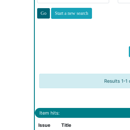
Start a new search
Results 1-1 
Item hits:
Issue
Title