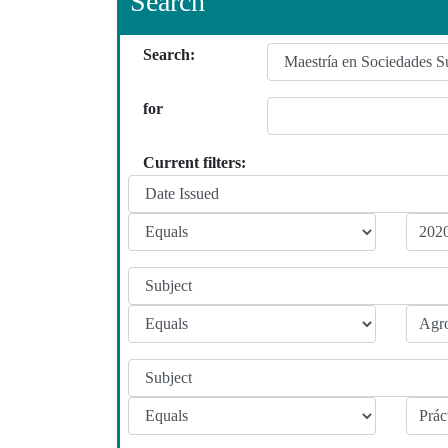
Search
Search:
for
Current filters: