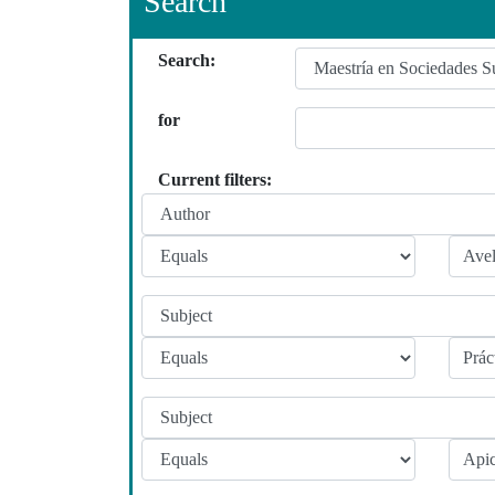
Search
Search:
for
Current filters: