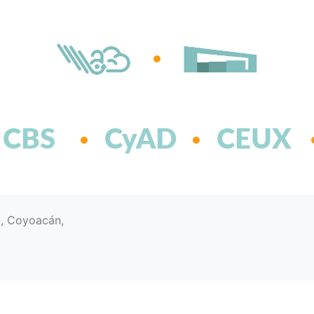
CBS
CyAD
CEUX
d, Coyoacán,