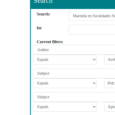
Search
Search:
for
Current filters: