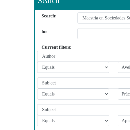
Search
Search:
for
Current filters: