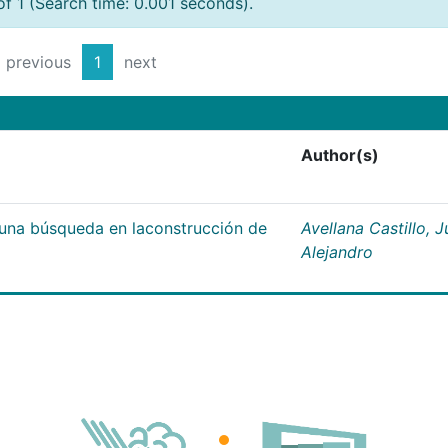
of 1 (Search time: 0.001 seconds).
previous
1
next
Author(s)
;una búsqueda en laconstrucción de
Avellana Castillo, 
Alejandro