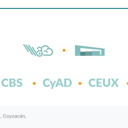
CBS
CyAD
CEUX
d, Coyoacán,