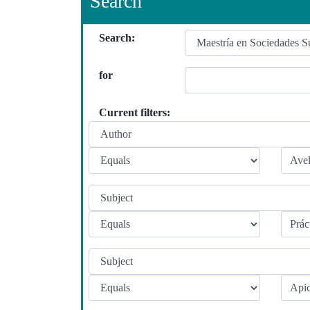
Search
Search:
for
Current filters: