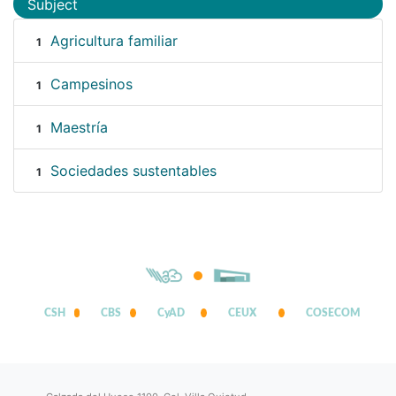
Subject
Agricultura familiar
1
Campesinos
1
Maestría
1
Sociedades sustentables
1
CSH
CBS
CyAD
CEUX
COSECOM