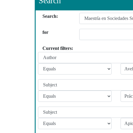
Search
Search:
for
Current filters: