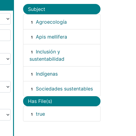
Subject
Agroecología
1
Apis mellifera
1
Inclusión y
1
sustentabilidad
Indígenas
1
Sociedades sustentables
1
Has File(s)
true
1