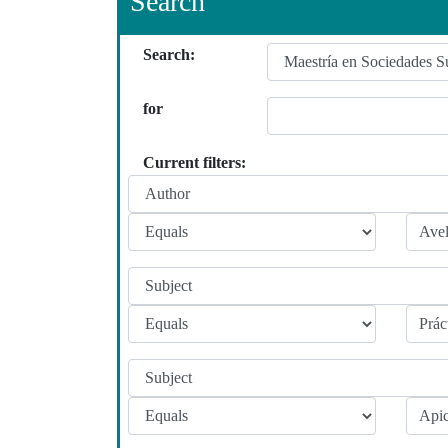
Search
Search:
for
Current filters: