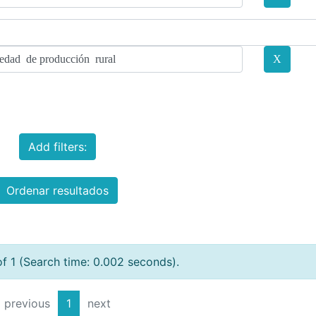
Add filters:
Ordenar resultados
of 1 (Search time: 0.002 seconds).
previous
1
next