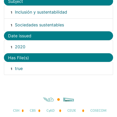
Subject
Inclusión y sustentabilidad
1
Sociedades sustentables
1
Date issued
2020
1
Has File(s)
true
1
CSH
CBS
CyAD
CEUX
COSECOM