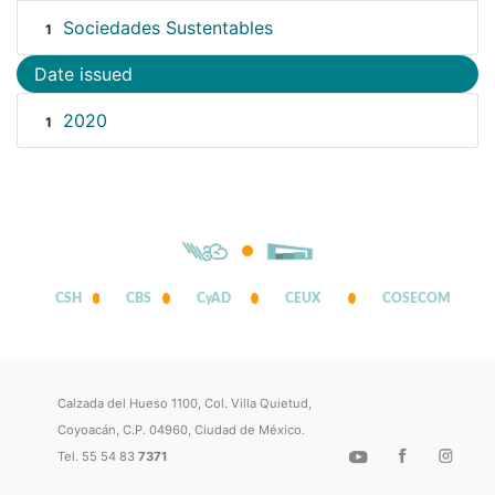
Sociedades Sustentables
1
Date issued
2020
1
CSH
CBS
CyAD
CEUX
COSECOM
Calzada del Hueso 1100, Col. Villa Quietud,
Coyoacán, C.P. 04960, Ciudad de México.
Tel. 55 54 83
7371