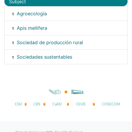
Subject
Agroecología
1
Apis mellifera
1
Sociedad de producción rural
1
Sociedades sustentables
1
CSH
CBS
CyAD
CEUX
COSECOM