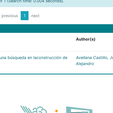
of 1 (Search time: 0.004 seconds).
previous
1
next
Author(s)
;una búsqueda en laconstrucción de
Avellana Castillo, 
Alejandro