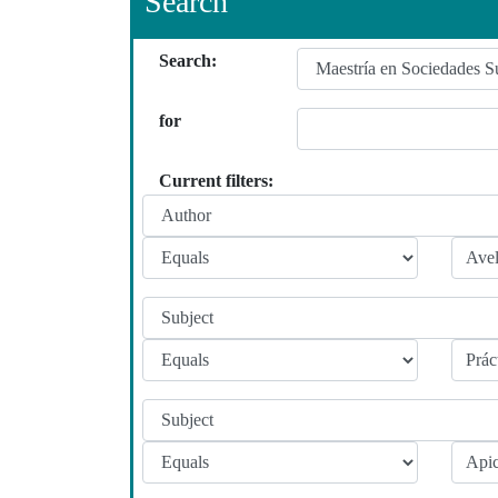
Search
Search:
for
Current filters: