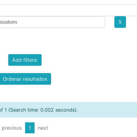
Add filters:
Ordenar resultados
of 1 (Search time: 0.002 seconds).
previous
1
next