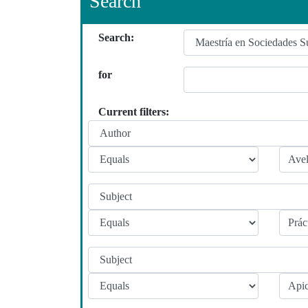
Search
Search:
for
Current filters: