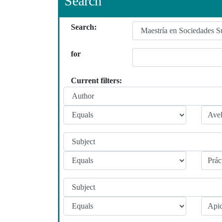
Search
Search:
for
Current filters: