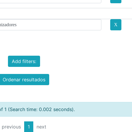
Add filters:
Ordenar resultados
of 1 (Search time: 0.002 seconds).
previous
1
next