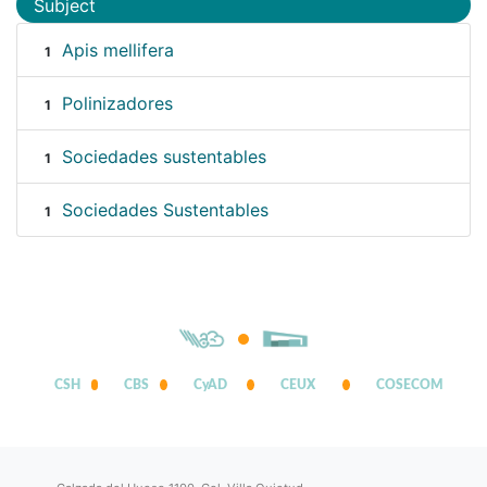
Subject
Apis mellifera
1
Polinizadores
1
Sociedades sustentables
1
Sociedades Sustentables
1
CSH
CBS
CyAD
CEUX
COSECOM