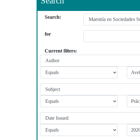
Search
Search:
for
Current filters: