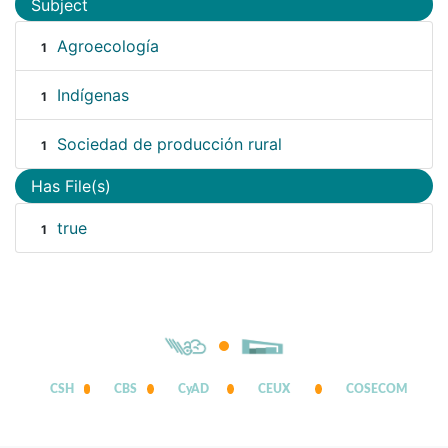
Subject
Agroecología
1
Indígenas
1
Sociedad de producción rural
1
Has File(s)
true
1
CSH
CBS
CyAD
CEUX
COSECOM