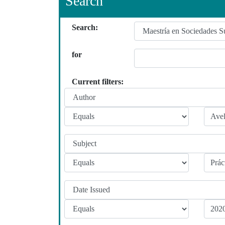
Search
Search:
for
Current filters: