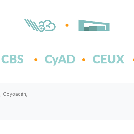
CBS
CyAD
CEUX
d, Coyoacán,