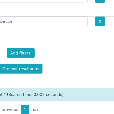
Add filters:
Ordenar resultados
of 1 (Search time: 0.002 seconds).
previous
1
next