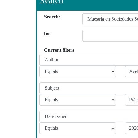
Search
Search:
for
Current filters: